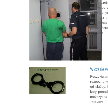
Dzięki czuj
doszło do 
podejrzany
latek jest
do odbycia
przestępst
16.05.2019
W czasie 
Poszukiwany
rozpoznany
od służby.
kary ponad 
mężczyzna j
23.04.2019