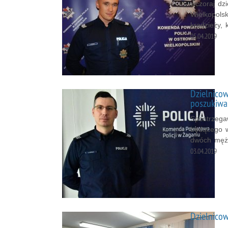
wczoraj dz
Wielkopols
kradzieży, 
05.04.2019
Dzielnico
poszukiwa
Spostrzega
będącego w
dwóch męż
03.04.2019
Dzielnicow