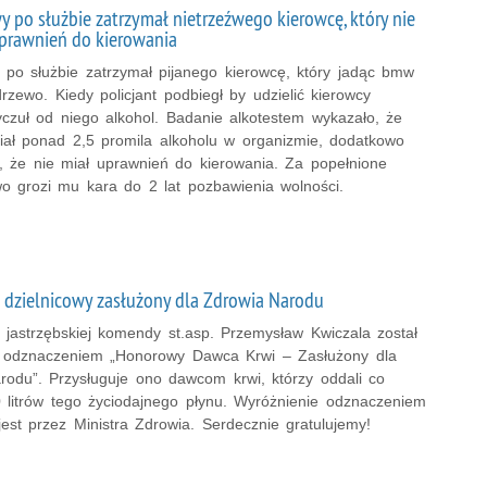
y po służbie zatrzymał nietrzeźwego kierowcę, który nie
prawnień do kierowania
y po służbie zatrzymał pijanego kierowcę, który jadąc bmw
rzewo. Kiedy policjant podbiegł by udzielić kierowcy
czuł od niego alkohol. Badanie alkotestem wykazało, że
miał ponad 2,5 promila alkoholu w organizmie, dodatkowo
ę, że nie miał uprawnień do kierowania. Za popełnione
wo grozi mu kara do 2 lat pozbawienia wolności.
i dzielnicowy zasłużony dla Zdrowia Narodu
 jastrzębskiej komendy st.asp. Przemysław Kwiczala został
 odznaczeniem „Honorowy Dawca Krwi – Zasłużony dla
rodu”. Przysługuje ono dawcom krwi, którzy oddali co
0 litrów tego życiodajnego płynu. Wyróżnienie odznaczeniem
est przez Ministra Zdrowia. Serdecznie gratulujemy!