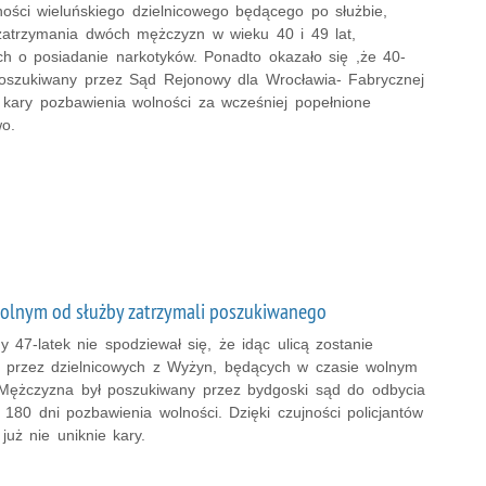
ności wieluńskiego dzielnicowego będącego po służbie,
zatrzymania dwóch mężczyzn w wieku 40 i 49 lat,
ch o posiadanie narkotyków. Ponadto okazało się ,że 40-
 poszukiwany przez Sąd Rejonowy dla Wrocławia- Fabrycznej
 kary pozbawienia wolności za wcześniej popełnione
wo.
wolnym od służby zatrzymali poszukiwanego
 47-latek nie spodziewał się, że idąc ulicą zostanie
 przez dzielnicowych z Wyżyn, będących w czasie wolnym
 Mężczyzna był poszukiwany przez bydgoski sąd do odbycia
180 dni pozbawienia wolności. Dzięki czujności policjantów
uż nie uniknie kary.