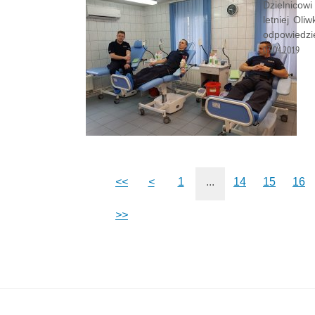
Dzielnicow
letniej Oli
odpowiedzie
03.04.2019
<<
<
1
...
14
15
16
>>