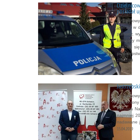
Dzielnicow
posiadał u
Dzielnicow
uderzył w d
pomocy, wy
kierujący 
okazało si
przestępst
17.04.2019
Jastrzębsk
Dzielnicowy
wyróżniony
Zdrowia Na
najmniej 2
nadawane j
15.04.2019