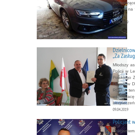
pochodzące
leśnym na t
złotych.
09.04.2019
Dzielnico
„Za Zasług
Młodszy as
Policji w 
Polskiego 
Ogrodów Dz
ROD w ten 
współpracę
bezpieczeń
09.04.2019
Policjant 
Policjantem