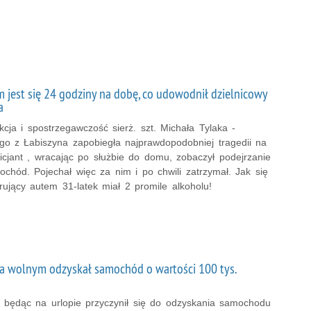
m jest się 24 godziny na dobę, co udowodnił dzielnicowy
a
cja i spostrzegawczość sierż. szt. Michała Tylaka -
ego z Łabiszyna zapobiegła najprawdopodobniej tragedii na
icjant , wracając po służbie do domu, zobaczył podejrzanie
chód. Pojechał więc za nim i po chwili zatrzymał. Jak się
rujący autem 31-latek miał 2 promile alkoholu!
na wolnym odzyskał samochód o wartości 100 tys.
y będąc na urlopie przyczynił się do odzyskania samochodu