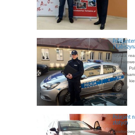
Policjante
z Łabiszyn
Szybka reak
dzielnicow
drodze. Pol
jadący samo
okazało kie
15.04.2019
Policjant 
złotych
Dzielnicow