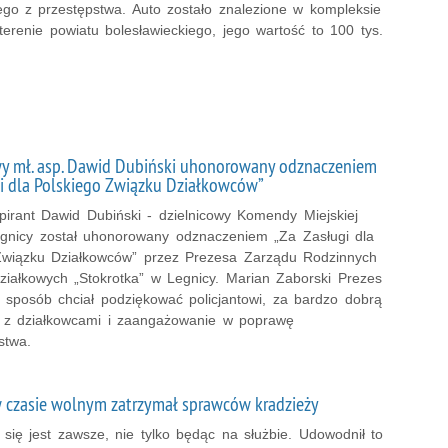
go z przestępstwa. Auto zostało znalezione w kompleksie
erenie powiatu bolesławieckiego, jego wartość to 100 tys.
wy mł. asp. Dawid Dubiński uhonorowany odznaczeniem
i dla Polskiego Związku Działkowców”
pirant Dawid Dubiński - dzielnicowy Komendy Miejskiej
Legnicy został uhonorowany odznaczeniem „Za Zasługi dla
Związku Działkowców” przez Prezesa Zarządu Rodzinnych
iałkowych „Stokrotka” w Legnicy. Marian Zaborski Prezes
sposób chciał podziękować policjantowi, za bardzo dobrą
 z działkowcami i zaangażowanie w poprawę
stwa.
w czasie wolnym zatrzymał sprawców kradzieży
 się jest zawsze, nie tylko będąc na służbie. Udowodnił to