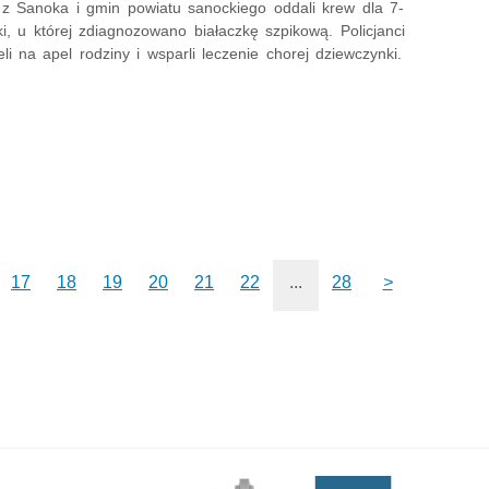
i z Sanoka i gmin powiatu sanockiego oddali krew dla 7-
wki, u której zdiagnozowano białaczkę szpikową. Policjanci
li na apel rodziny i wsparli leczenie chorej dziewczynki.
17
18
19
20
21
22
...
28
>