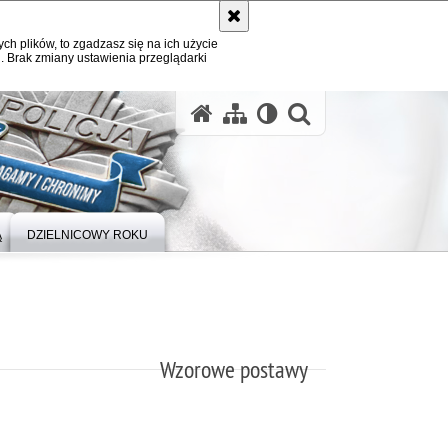
ych plików, to zgadzasz się na ich użycie
. Brak zmiany ustawienia przeglądarki
otwórz wysz
Ą
DZIELNICOWY ROKU
Wzorowe postawy